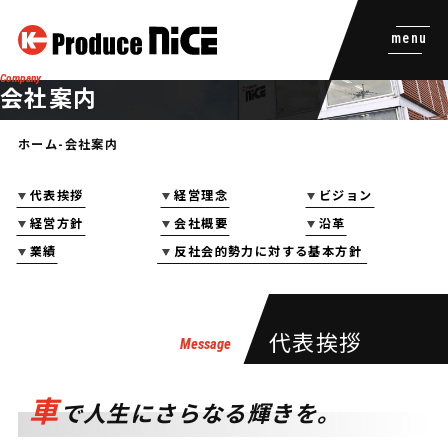
menu
会社案内
ホーム
会社案内
代表挨拶
経営理念
ビジョン
経営方針
会社概要
沿革
業績
反社会的勢力に対する基本方針
代表挨拶
車
で人生にさらなる輝きを。