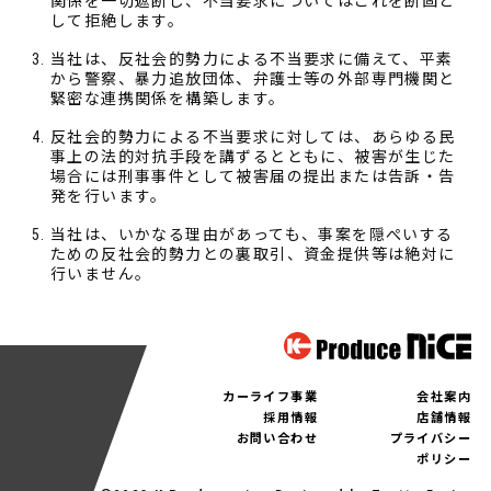
関係を一切遮断し、不当要求についてはこれを断固と
して拒絶します。
当社は、反社会的勢力による不当要求に備えて、平素
から警察、暴力追放団体、弁護士等の外部専門機関と
緊密な連携関係を構築します。
反社会的勢力による不当要求に対しては、あらゆる民
事上の法的対抗手段を講ずるとともに、被害が生じた
場合には刑事事件として被害届の提出または告訴・告
発を行います。
当社は、いかなる理由があっても、事案を隠ぺいする
ための反社会的勢力との裏取引、資金提供等は絶対に
行いません。
カーライフ事業
会社案内
採用情報
店舗情報
お問い合わせ
プライバシー
ポリシー