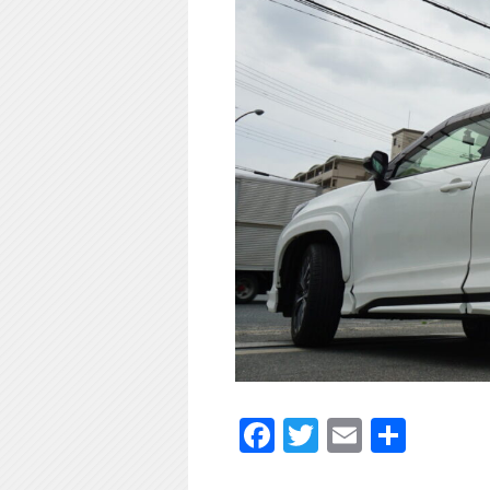
Facebook
Twitter
Email
共
有