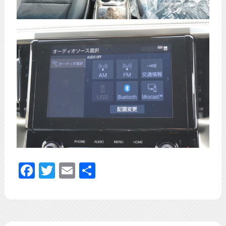
Facebook
Twitter
Email
共
有