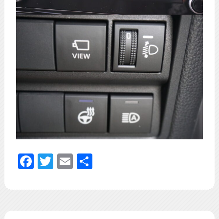
Facebook
Twitter
Email
共
有