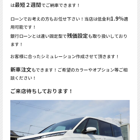
最短２週間
は
でご納車できます！
1.9%
ローンでお考えの方もお任せ下さい！当店は低金利
適
用可能です！
残価設定
銀行ローンとは違い固定型で
も取り扱いしており
ます！
お客様に合ったシミュレーション作成させて頂きます！
新車注文
もできます！ご希望のカラーやオプション等ご相
談ください！
ご来店待ちしております！