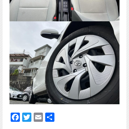
Facebook
Twitter
Email
共
有