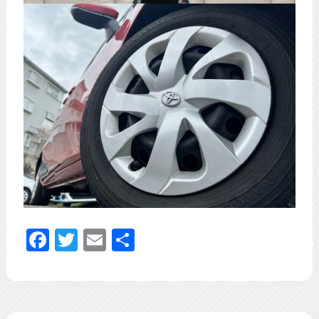
Facebook
Twitter
Email
共
有