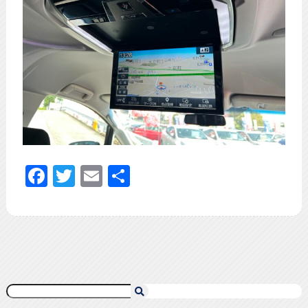
Facebook
Twitter
Email
共
有