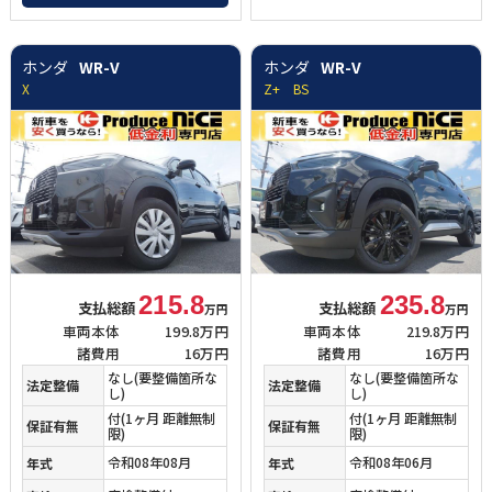
ホンダ
WR-V
ホンダ
WR-V
X
Z+ BS
215.8
235.8
支払総額
支払総額
万円
万円
車両本体
199.8万円
車両本体
219.8万円
諸費用
16万円
諸費用
16万円
なし(要整備箇所な
なし(要整備箇所な
法定整備
法定整備
し)
し)
付
(1ヶ月 距離無制
付
(1ヶ月 距離無制
保証有無
保証有無
限)
限)
令和08年08月
令和08年06月
年式
年式