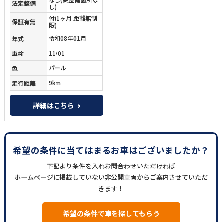
法定整備
し)
付
(1ヶ月 距離無制
保証有無
限)
令和08年01月
年式
11/01
車検
パール
色
9km
走行距離
詳細はこちら
希望の条件に当てはまるお車はございましたか？
下記より条件を入れお問合わせいただければ
ホームページに掲載していない非公開車両からご案内させていただ
きます！
希望の条件で車を探してもらう