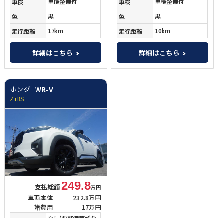
車検整備付
車検整備付
車検
車検
黒
黒
色
色
17km
10km
走行距離
走行距離
詳細はこちら
詳細はこちら
ホンダ
WR-V
Z+BS
249.8
支払総額
万円
車両本体
232.8万円
諸費用
17万円
なし(要整備箇所な