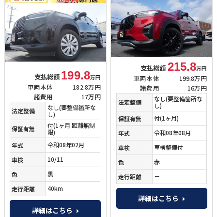
215.8
支払総額
万円
199.8
支払総額
万円
車両本体
199.8万円
車両本体
182.8万円
諸費用
16万円
諸費用
17万円
なし(要整備箇所な
法定整備
し)
なし(要整備箇所な
法定整備
し)
付
(1ヶ月)
保証有無
付
(1ヶ月 距離無制
保証有無
限)
令和08年08月
年式
令和08年02月
年式
車検整備付
車検
10/11
車検
赤
色
黒
色
－
走行距離
40km
走行距離
詳細はこちら
詳細はこちら