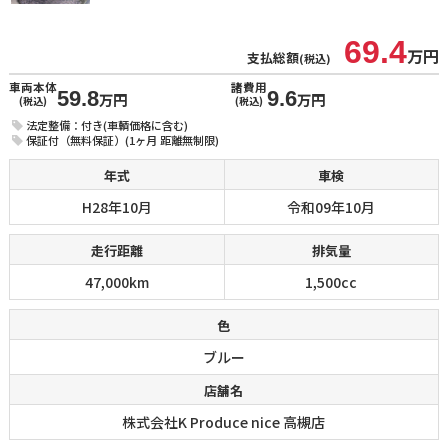
69.4
万円
支払総額
(税込)
車両本体
諸費用
59.8
9.6
万円
万円
(税込)
(税込)
法定整備：付き(車輌価格に含む)
保証付（無料保証）(1ヶ月 距離無制限)
年式
車検
H28年10月
令和09年10月
走行距離
排気量
47,000km
1,500cc
色
ブルー
店舗名
株式会社K Produce nice 高槻店