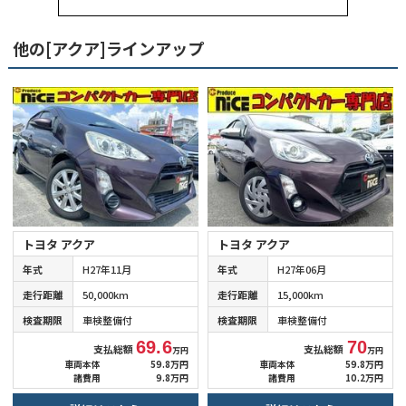
他の[アクア]ラインアップ
トヨタ アクア
トヨタ アクア
年式
H27年11月
年式
H27年06月
走行距離
50,000km
走行距離
15,000km
検査期限
車検整備付
検査期限
車検整備付
69.6
70
支払総額
支払総額
万円
万円
車両本体
59.8万円
車両本体
59.8万円
諸費用
9.8万円
諸費用
10.2万円