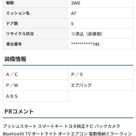
駆動
2WD
ミッション名
AT
ドア数
5
リサイクル状況
リ済込（非課税）
車台番号
**********745
装備情報
Ａ／Ｃ
Ｐ／Ｓ
Ｐ／Ｗ
エアバッグ
ＡＢＳ
PRコメント
プッシュスタート スマートキー トヨタ純正ナビ バックカメラ
Bluetooth TV オートライト オートエアコン 電動格納ミラー ウィン