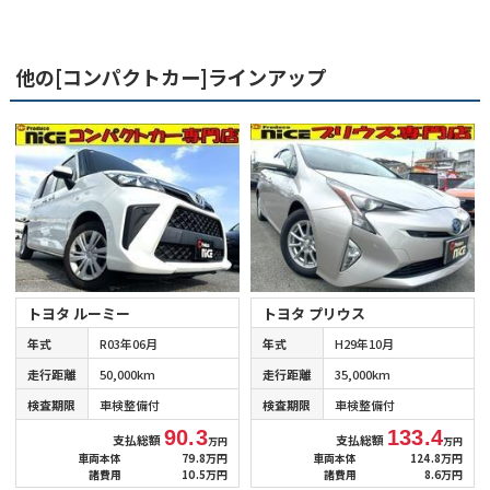
他の[コンパクトカー]ラインアップ
トヨタ ルーミー
トヨタ プリウス
年式
R03年06月
年式
H29年10月
走行距離
50,000km
走行距離
35,000km
検査期限
車検整備付
検査期限
車検整備付
90.3
133.4
支払総額
支払総額
万円
万円
車両本体
79.8万円
車両本体
124.8万円
諸費用
10.5万円
諸費用
8.6万円