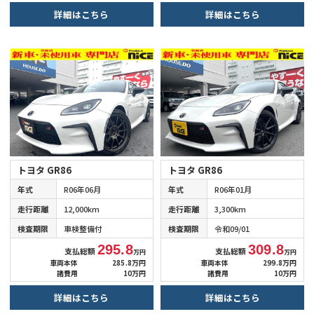
詳細はこちら
詳細はこちら
トヨタ GR86
トヨタ GR86
年式
R06年06月
年式
R06年01月
走行距離
12,000km
走行距離
3,300km
検査期限
車検整備付
検査期限
令和09/01
295.8
309.8
支払総額
支払総額
万円
万円
車両本体
285.8万円
車両本体
299.8万円
諸費用
10万円
諸費用
10万円
詳細はこちら
詳細はこちら