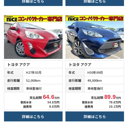
詳細はこちら
詳細はこちら
トヨタ アクア
トヨタ アクア
年式
H27年03月
年式
H30年09月
走行距離
52,000km
走行距離
49,000km
検査期限
車検整備付
検査期限
車検整備付
64.6
89.9
支払総額
支払総額
万円
万円
車両本体
54.8万円
車両本体
79.8万円
諸費用
9.8万円
諸費用
10.1万円
詳細はこちら
詳細はこちら