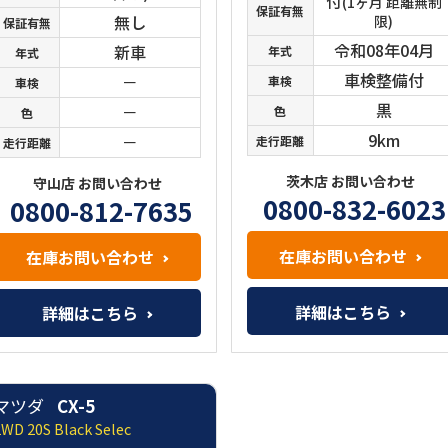
付
(1ヶ月 距離無制
保証有無
無し
限)
保証有無
令和08年04月
新車
年式
年式
車検整備付
－
車検
車検
黒
－
色
色
9km
－
走行距離
走行距離
茨木店 お問い合わせ
守山店 お問い合わせ
0800-832-6023
0800-812-7635
在庫お問い合わせ
在庫お問い合わせ
詳細はこちら
詳細はこちら
マツダ
CX-5
2WD 20S Black Selec