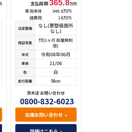
365.8
支払総額
円
万円
車両本体
349.8万円
諸費用
16万円
なし(要整備箇所
法定整備
なし)
付
(1ヶ月 距離無制
保証有無
限)
令和08年06月
年式
11/06
車検
白
色
9km
走行距離
茨木店 お問い合わせ
0800-832-6023
在庫お問い合わせ
詳細はこちら