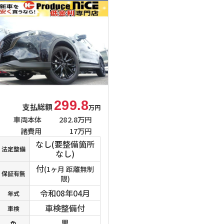
299.8
支払総額
万円
車両本体
282.8万円
諸費用
17万円
なし(要整備箇所
法定整備
なし)
付
(1ヶ月 距離無制
保証有無
限)
令和08年04月
年式
車検整備付
車検
黒
色