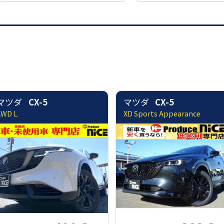
マツダ
CX-5
マツダ
CX-5
2WD L
XD Sports Appearance