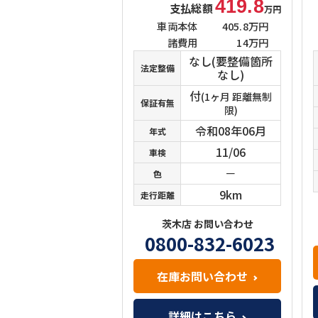
419.8
支払総額
万円
車両本体
405.8万円
諸費用
14万円
なし(要整備箇所
法定整備
なし)
付
(1ヶ月 距離無制
保証有無
限)
令和08年06月
年式
11/06
車検
－
色
9km
走行距離
茨木店 お問い合わせ
0800-832-6023
在庫お問い合わせ
詳細はこちら