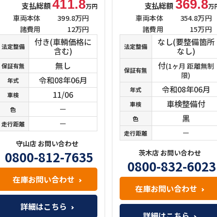
411.8
369.8
支払総額
支払総額
万円
万
車両本体
399.8万円
車両本体
354.8万円
諸費用
12万円
諸費用
15万円
付き(車輌価格に
なし(要整備箇所
法定整備
法定整備
含む)
なし)
無し
付
(1ヶ月 距離無制
保証有無
保証有無
限)
令和08年06月
年式
令和08年06月
年式
11/06
車検
車検整備付
車検
－
色
黒
色
－
走行距離
－
走行距離
守山店 お問い合わせ
0800-812-7635
茨木店 お問い合わせ
0800-832-6023
在庫お問い合わせ
在庫お問い合わせ
詳細はこちら
詳細はこちら