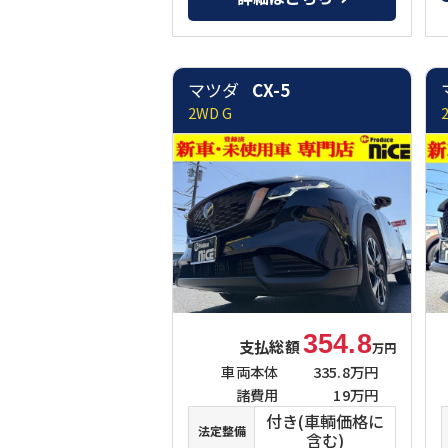
マツダ
CX-5
2WD G
354.8
支払総額
万円
車両本体
335.8万円
諸費用
19万円
付き(車輌価格に
法定整備
含む)