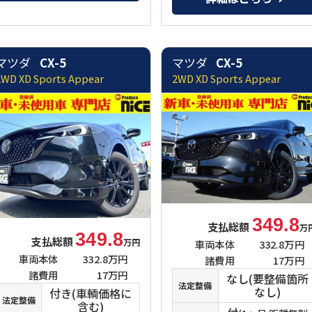
マツダ
CX-5
マツダ
CX-5
2WD XD Sports Appear
2WD XD Sports Appear
349.8
支払総額
万
349.8
支払総額
万円
車両本体
332.8万円
車両本体
332.8万円
諸費用
17万円
諸費用
17万円
なし(要整備箇所
法定整備
なし)
付き(車輌価格に
法定整備
含む)