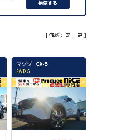
[ 価格：
安
｜
高
]
マツダ
CX-5
2WD G