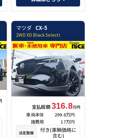
マツダ
CX-5
2WD XD Black Selecti
円
316.8
支払総額
万円
車両本体
299.8万円
諸費用
17万円
付き(車輌価格に
法定整備
含む)