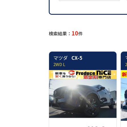
10
検索結果：
件
マツダ
CX-5
2WD L