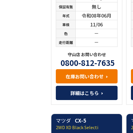
無し
保証有無
令和08年06月
年式
11/06
車検
－
色
－
走行距離
守山店 お問い合わせ
0800-812-7635
在庫お問い合わせ
詳細はこちら
マツダ
CX-5
2WD XD Black Selecti