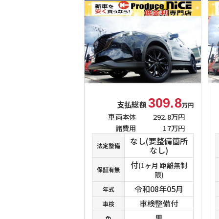
309.8
支払総額
万円
車両本体
292.8万円
諸費用
17万円
なし(要整備箇所
法定整備
なし)
付
(1ヶ月 距離無制
保証有無
限)
令和08年05月
年式
車検整備付
車検
黒
色